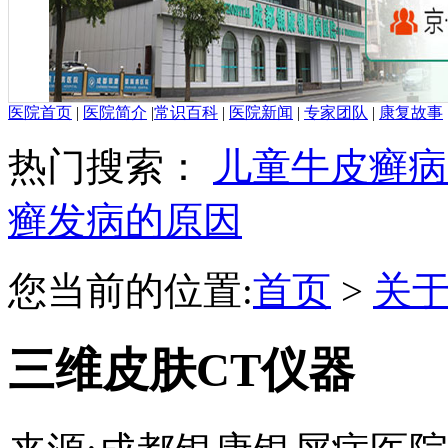
医院首页
|
医院简介
|
常识百科
|
医院新闻
|
专家团队
|
康复故事
热门搜索：
儿童牛皮癣病
癣发病的原因
您当前的位置:
首页
>
关
三维皮肤CT仪器