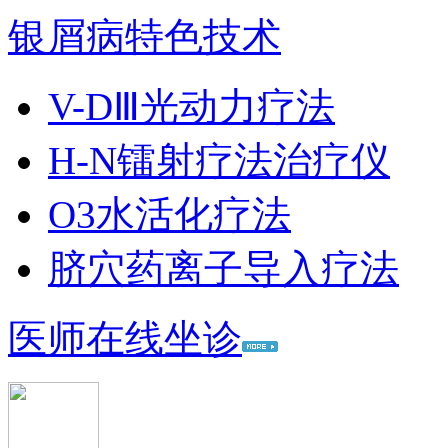
银屑病特色技术
V-DⅢ光动力疗法
H-N镭射疗法治疗仪
O3水活化疗法
脐穴药离子导入疗法
医师在线坐诊