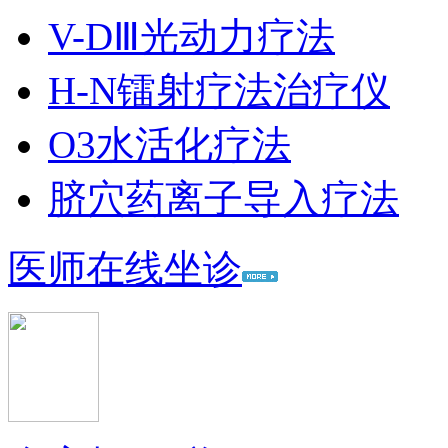
V-DⅢ光动力疗法
H-N镭射疗法治疗仪
O3水活化疗法
脐穴药离子导入疗法
医师在线坐诊