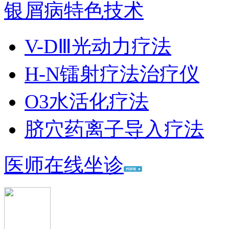
银屑病特色技术
V-DⅢ光动力疗法
H-N镭射疗法治疗仪
O3水活化疗法
脐穴药离子导入疗法
医师在线坐诊