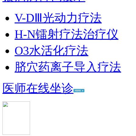
V-DⅢ光动力疗法
H-N镭射疗法治疗仪
O3水活化疗法
脐穴药离子导入疗法
医师在线坐诊