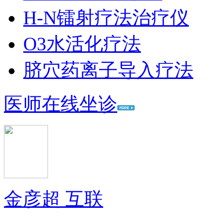
H-N镭射疗法治疗仪
O3水活化疗法
脐穴药离子导入疗法
医师在线坐诊
金彦超 互联