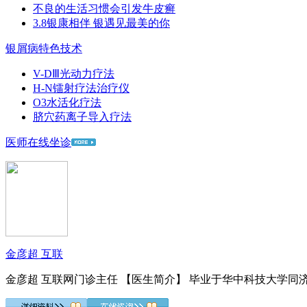
不良的生活习惯会引发牛皮癣
3.8银康相伴 银遇见最美的你
银屑病特色技术
V-DⅢ光动力疗法
H-N镭射疗法治疗仪
O3水活化疗法
脐穴药离子导入疗法
医师在线坐诊
金彦超 互联
金彦超 互联网门诊主任 【医生简介】 毕业于华中科技大学同济.