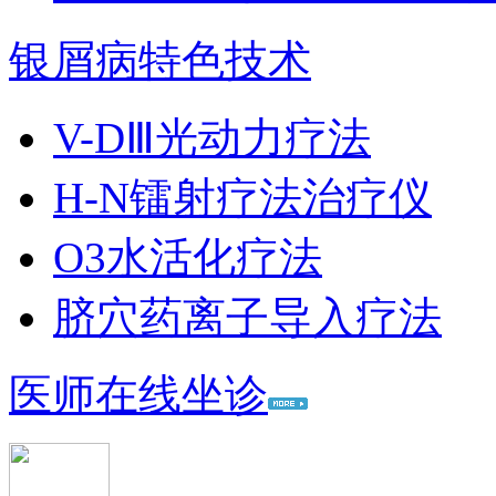
银屑病特色技术
V-DⅢ光动力疗法
H-N镭射疗法治疗仪
O3水活化疗法
脐穴药离子导入疗法
医师在线坐诊