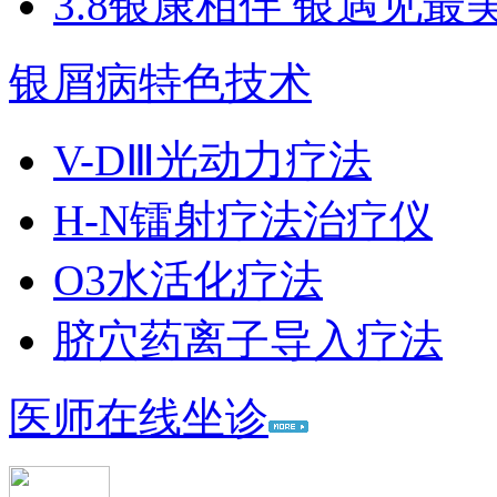
3.8银康相伴 银遇见最
银屑病特色技术
V-DⅢ光动力疗法
H-N镭射疗法治疗仪
O3水活化疗法
脐穴药离子导入疗法
医师在线坐诊