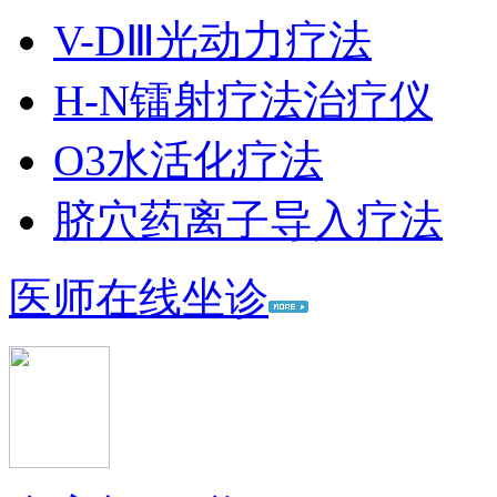
V-DⅢ光动力疗法
H-N镭射疗法治疗仪
O3水活化疗法
脐穴药离子导入疗法
医师在线坐诊